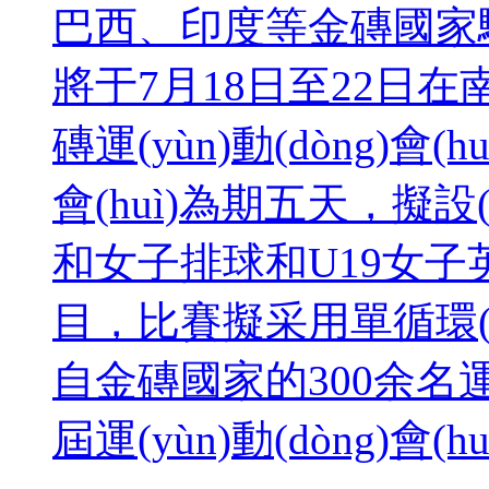
巴西、印度等金磚國家駐南
將于7月18日至22日在南
磚運(yùn)動(dòng)會(h
會(huì)為期五天，擬設(
和女子排球和U19女子英式
目，比賽擬采用單循環(huán
自金磚國家的300余名運(
屆運(yùn)動(dòng)會