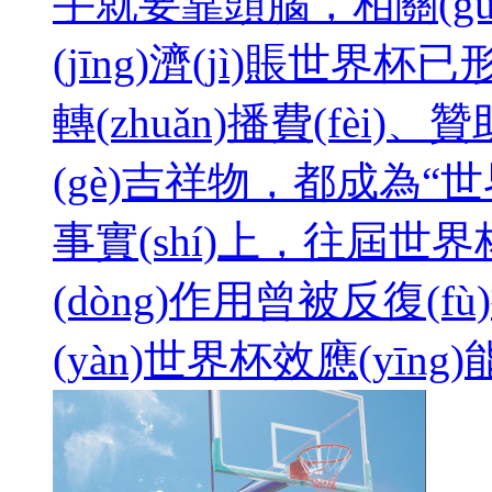
手就要靠頭腦，相關(g
(jīng)濟(jì)賬世
轉(zhuǎn)播費(fèi)、贊
(gè)吉祥物，都成為“世界杯
事實(shí)上，往屆世界杯
(dòng)作用曾被反復(
(yàn)世界杯效應(yīng)