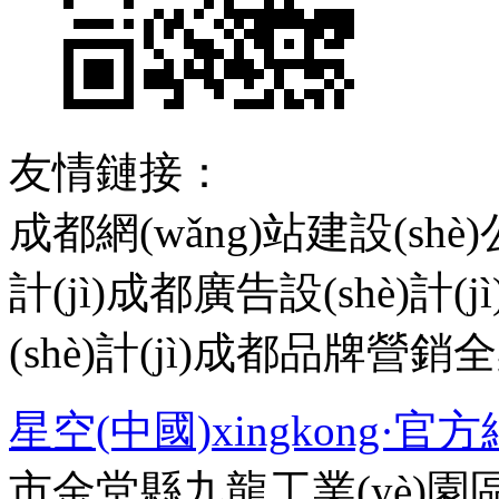
友情鏈接：
成都網(wǎng)站建設(shè)
計(jì)成都廣告設(shè)計(
(shè)計(jì)成都品牌營
星空(中國)xingkong·官方
市金堂縣九龍工業(yè)園區(