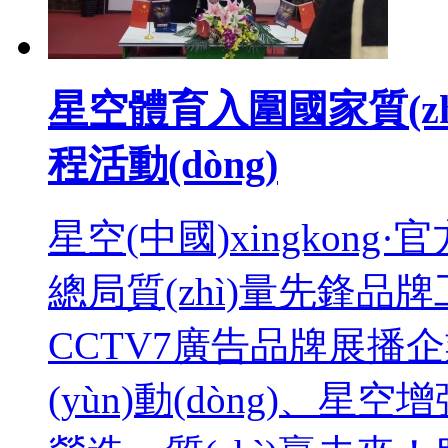
星空體育入圍國家質(zh
程活動(dòng)
星空(中國)xingkong·
總局質(zhì)量先鋒品牌工程
CCTV7廣告品牌展播企業
(yùn)動(dòng)、星空增強