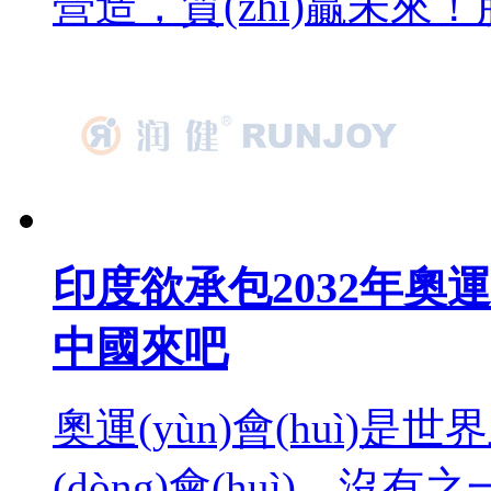
營造，質(zhì)贏未來！
印度欲承包2032年奧運(y
中國來吧
奧運(yùn)會(huì)是
(dòng)會(huì)