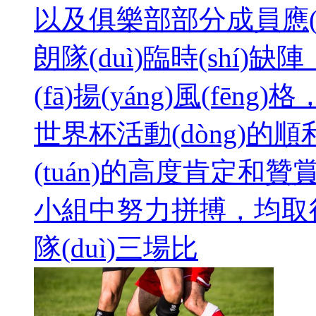
以及俱樂部部分成員應(y
朗隊(duì)臨時(shí)缺陣
(fā)揚(yáng)風(fē
世界杯活動(dòng)的順利進
(tuán)的高度肯定和贊賞
小組中努力拼搏，均
隊(duì)三場比