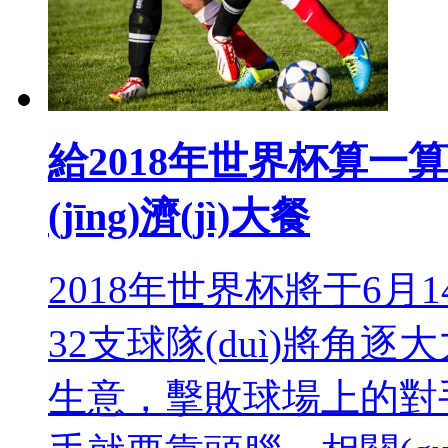
給2018年世界杯算
(jīng)濟(jì)大餐
2018年世界杯將于6月14
32支球隊(duì)將角
生意，擊敗球場上的