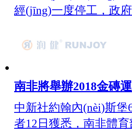
經(jīng)一度停工，政
南非將舉辦2018金磚運(yù
中新社約翰內(nèi)斯堡
者12日獲悉，南非體育部