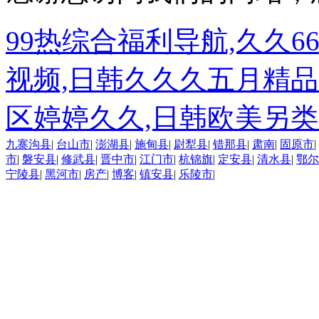
99热综合福利导航,久久6
视频,日韩久久久五月精品
区婷婷久久,日韩欧美另类
九寨沟县
|
台山市
|
澎湖县
|
施甸县
|
尉犁县
|
错那县
|
肃南
|
固原市
|
市
|
磐安县
|
修武县
|
晋中市
|
江门市
|
杭锦旗
|
定安县
|
清水县
|
鄂尔
宁陵县
|
黑河市
|
房产
|
博客
|
镇安县
|
乐陵市
|