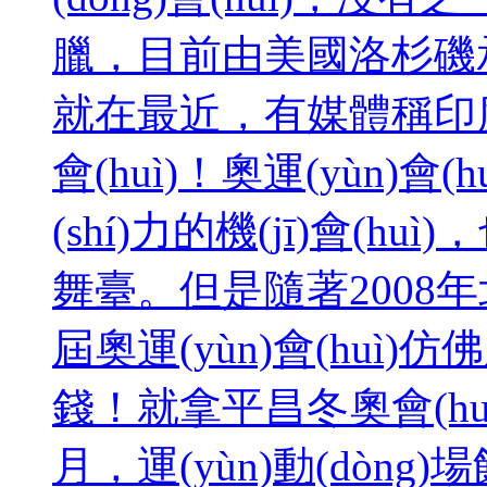
臘，目前由美國洛杉磯承辦20
就在最近，有媒體稱印
會(huì)！奧運(yùn)會(
(shí)力的機(jī)會(huì
舞臺。但是隨著2008年北京奧
屆奧運(yùn)會(huì
錢！就拿平昌冬奧會(huì
月，運(yùn)動(d