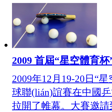
2009 首屆“星空體育杯”
2009年12月19-20
球聯(lián)誼賽在中國乒
拉開了帷幕。大賽邀請到