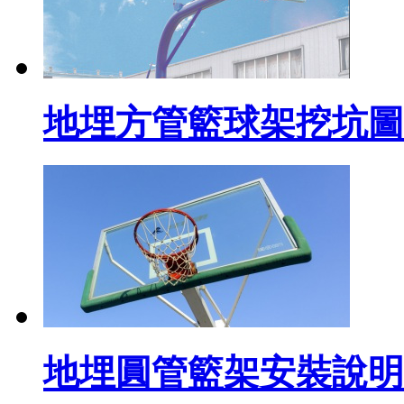
地埋方管籃球架挖坑圖
地埋圓管籃架安裝說明