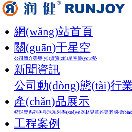
網(wǎng)站首頁
關(guān)于星空
公司簡介
榮譽(yù)資質(zhì)
星空優(yōu)勢
新聞資訊
公司動(dòng)態(tài)
行業
產(chǎn)品展示
籃球架系列
乒乓球系列
學(xué)校器材
兒童娛樂
老國標(biā
工程案例